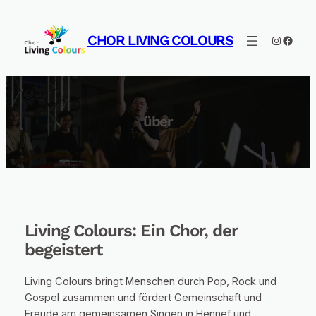
Zum
Inhalt
CHOR LIVING COLOURS
Instagra
Faceb
springen
über
Living Colours: Ein Chor, der
begeistert
Living Colours bringt Menschen durch Pop, Rock und
Gospel zusammen und fördert Gemeinschaft und
Freude am gemeinsamen Singen in Hennef und