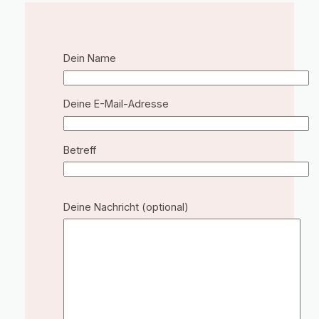
Dein Name
Deine E-Mail-Adresse
Betreff
B
Deine Nachricht (optional)
i
t
t
e
l
a
s